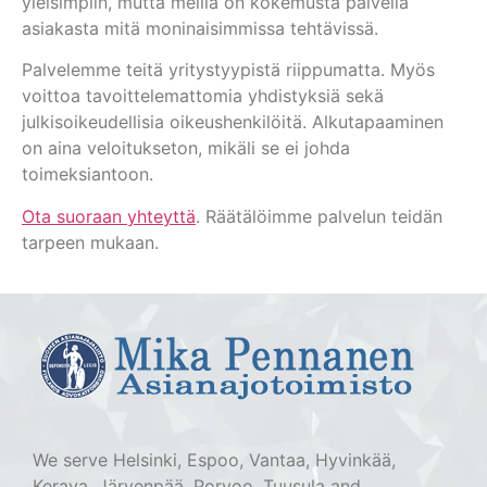
yleisimpiin, mutta meillä on kokemusta palvella
asiakasta mitä moninaisimmissa tehtävissä.
Palvelemme teitä yritystyypistä riippumatta. Myös
voittoa tavoittelemattomia yhdistyksiä sekä
julkisoikeudellisia oikeushenkilöitä. Alkutapaaminen
on aina veloitukseton, mikäli se ei johda
toimeksiantoon.
Ota suoraan yhteyttä
. Räätälöimme palvelun teidän
tarpeen mukaan.
We serve Helsinki, Espoo, Vantaa, Hyvinkää,
Kerava, Järvenpää, Porvoo, Tuusula and