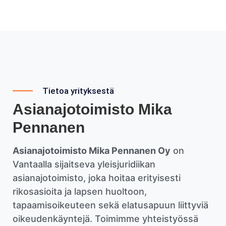
Tietoa yrityksestä
Asianajotoimisto Mika
Pennanen
Asianajotoimisto Mika Pennanen Oy
on
Vantaalla sijaitseva yleisjuridiikan
asianajotoimisto, joka hoitaa erityisesti
rikosasioita ja lapsen huoltoon,
tapaamisoikeuteen sekä elatusapuun liittyviä
oikeudenkäyntejä. Toimimme yhteistyössä