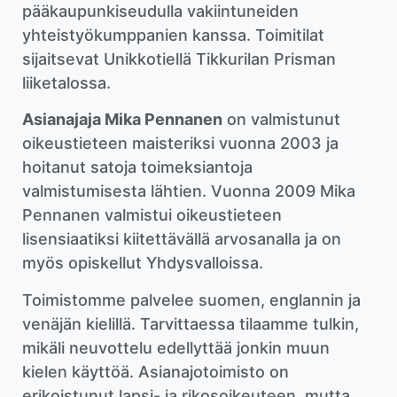
pääkaupunkiseudulla vakiintuneiden
yhteistyökumppanien kanssa. Toimitilat
sijaitsevat Unikkotiellä Tikkurilan Prisman
liiketalossa.
Asianajaja Mika Pennanen
on valmistunut
oikeustieteen maisteriksi vuonna 2003 ja
hoitanut satoja toimeksiantoja
valmistumisesta lähtien. Vuonna 2009 Mika
Pennanen valmistui oikeustieteen
lisensiaatiksi kiitettävällä arvosanalla ja on
myös opiskellut Yhdysvalloissa.
Toimistomme palvelee suomen, englannin ja
venäjän kielillä. Tarvittaessa tilaamme tulkin,
mikäli neuvottelu edellyttää jonkin muun
kielen käyttöä. Asianajotoimisto on
erikoistunut lapsi- ja rikosoikeuteen, mutta