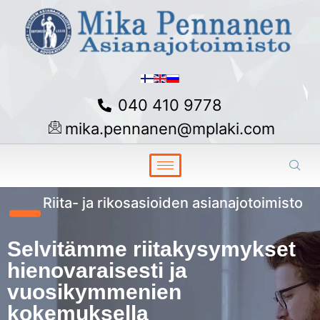
040 410 9778
mika.pennanen@mplaki.com
Riita- ja rikosasioiden asianajotoimisto
Selvitämme riitakysymykset
hienovaraisesti ja
vuosikymmenien
kokemuksella